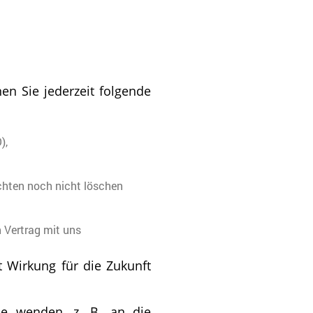
n Sie jederzeit folgende
),
ichten noch nicht löschen
n Vertrag mit uns
it Wirkung für die Zukunft
de wenden, z. B. an die